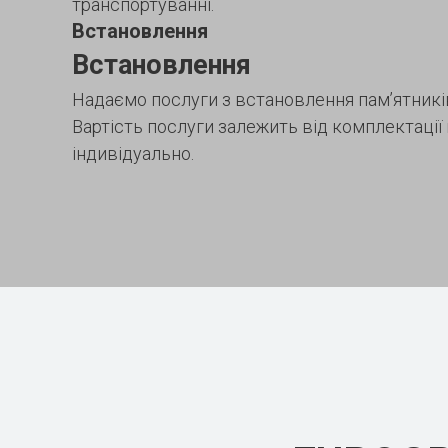
транспортуванні.
Встановлення
Встановлення
Надаємо послуги з встановлення пам’ятників
Вартість послуги залежить від комплектації
індивідуально.