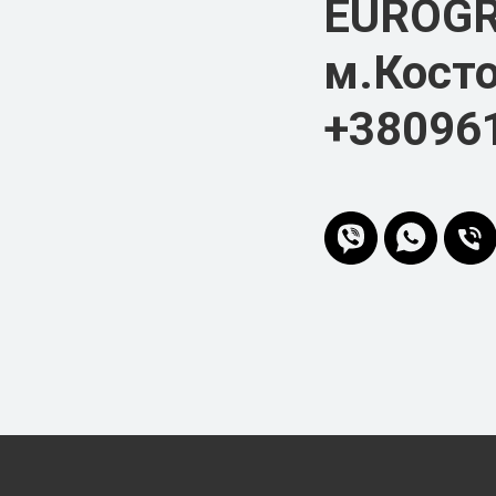
EUROG
м.Косто
+38096