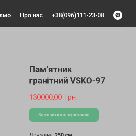
уємо
Про нас
+38(096)111-23-08
Пам’ятник
гранітний VSKO-97
130000,00
грн.
Замовити консультацію
Довжина:
250 см