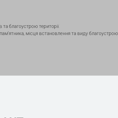
 та благоустрою території.
 пам’ятника, місця встановлення та виду благоустро