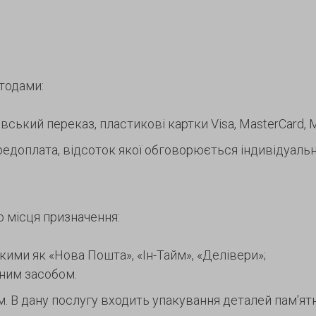
тодами:
ський переказ, пластикові картки Visa, MasterCard, Ma
едоплата, відсоток якої обговорюється індивідуальн
о місця призначення:
акими як «Нова Пошта», «Ін-Тайм», «Делівери»;
тним засобом.
В дану послугу входить упакування деталей пам'ятни