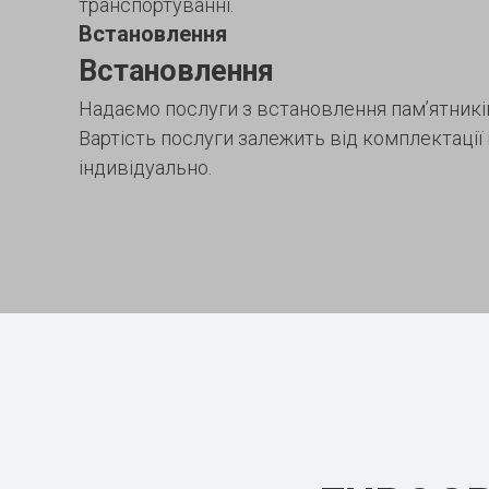
транспортуванні.
Встановлення
Встановлення
Надаємо послуги з встановлення пам’ятників
Вартість послуги залежить від комплектації
індивідуально.