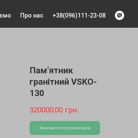
уємо
Про нас
+38(096)111-23-08
Пам’ятник
гранітний VSKO-
130
320000,00
грн.
Замовити консультацію