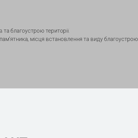
 та благоустрою території.
 пам’ятника, місця встановлення та виду благоустро