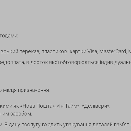
тодами:
ський переказ, пластикові картки Visa, MasterCard, Ma
едоплата, відсоток якої обговорюється індивідуальн
о місця призначення:
акими як «Нова Пошта», «Ін-Тайм», «Делівери»;
тним засобом.
В дану послугу входить упакування деталей пам'ятни