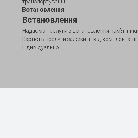
транспортуванні.
Встановлення
Встановлення
Надаємо послуги з встановлення пам’ятників
Вартість послуги залежить від комплектації
індивідуально.