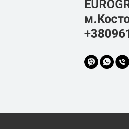
EUROG
м.Косто
+38096