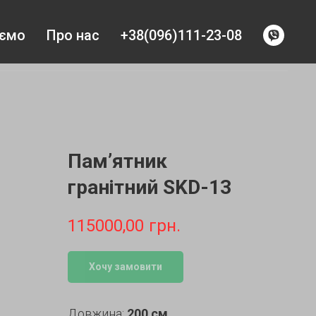
уємо
Про нас
+38(096)111-23-08
Пам’ятник
гранітний SKD-13
115000,00
грн.
Хочу замовити
Довжина:
200 см