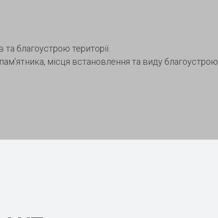
 та благоустрою території.
 пам’ятника, місця встановлення та виду благоустро