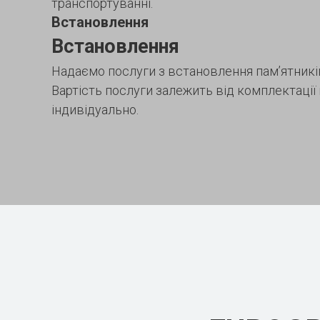
транспортуванні.
Встановлення
Встановлення
Надаємо послуги з встановлення пам’ятників
Вартість послуги залежить від комплектації
індивідуально.