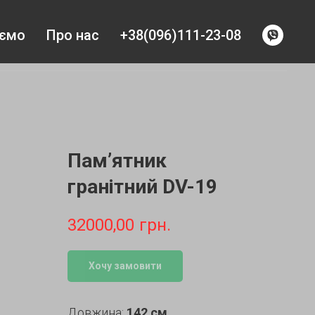
уємо
Про нас
+38(096)111-23-08
Пам’ятник
гранітний DV-19
32000,00
грн.
Хочу замовити
Довжина:
142 см