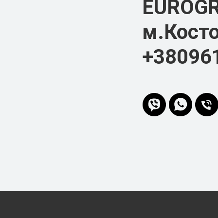
EUROG
м.Косто
+38096