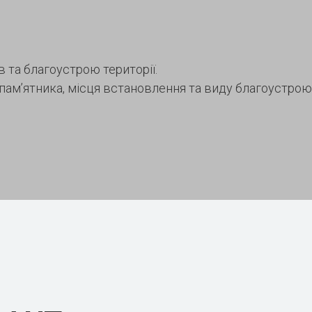
 та благоустрою території.
 пам’ятника, місця встановлення та виду благоустро