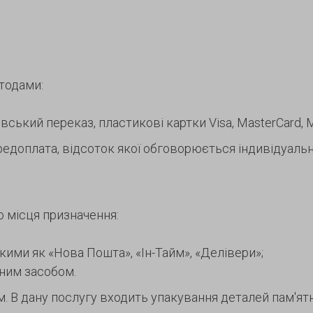
тодами:
ський переказ, пластикові картки Visa, MasterCard, Ma
едоплата, відсоток якої обговорюється індивідуальн
о місця призначення:
акими як «Нова Пошта», «Ін-Тайм», «Делівери»;
тним засобом.
В дану послугу входить упакування деталей пам'ятни